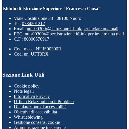
Istituto di Istruzione Superiore "Francesco Ciusa”
Viale Costituzione 33 - 08100 Nuoro
Tel:
0784201212
Email:
nuis00300r@istruzione.it
Link per inviare una mail
PEC:
nuis00300r@pec.istruzione.it
Link per inviare una mail
C.F.: 80006570917
Cod. mecc. NUIS00300R
Cod. un. UFT3RX
Sezione Link Utili
Cookie policy
Note legali
Informativa Privacy
Ufficio Relazioni con il Pubblico
Dichiarazione di accessibilità
Obiettivi di accessibilità
Whistleblowing
Gestione consensi cookie
Amministrazione trasparente