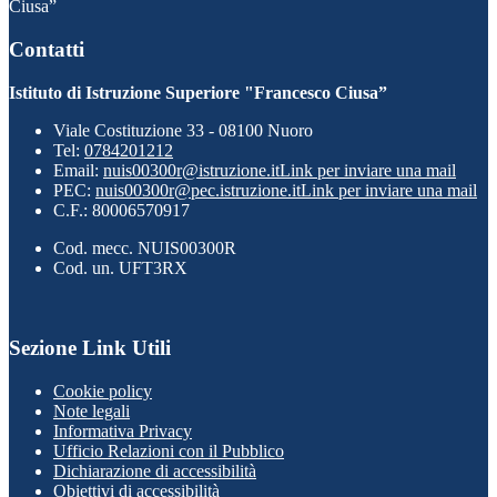
Ciusa”
Contatti
Istituto di Istruzione Superiore "Francesco Ciusa”
Viale Costituzione 33 - 08100 Nuoro
Tel:
0784201212
Email:
nuis00300r@istruzione.it
Link per inviare una mail
PEC:
nuis00300r@pec.istruzione.it
Link per inviare una mail
C.F.: 80006570917
Cod. mecc. NUIS00300R
Cod. un. UFT3RX
Sezione Link Utili
Cookie policy
Note legali
Informativa Privacy
Ufficio Relazioni con il Pubblico
Dichiarazione di accessibilità
Obiettivi di accessibilità