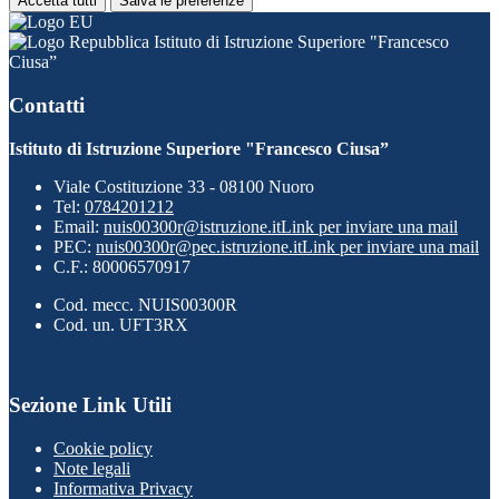
Accetta tutti
Salva le preferenze
Istituto di Istruzione Superiore "Francesco
Ciusa”
Contatti
Istituto di Istruzione Superiore "Francesco Ciusa”
Viale Costituzione 33 - 08100 Nuoro
Tel:
0784201212
Email:
nuis00300r@istruzione.it
Link per inviare una mail
PEC:
nuis00300r@pec.istruzione.it
Link per inviare una mail
C.F.: 80006570917
Cod. mecc. NUIS00300R
Cod. un. UFT3RX
Sezione Link Utili
Cookie policy
Note legali
Informativa Privacy