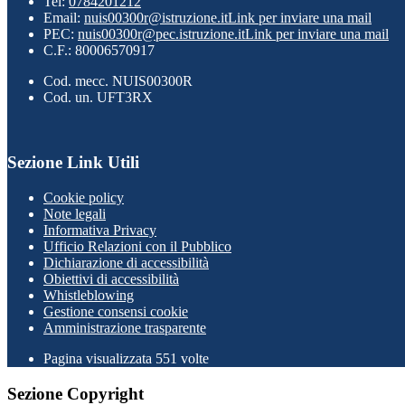
Tel:
0784201212
Email:
nuis00300r@istruzione.it
Link per inviare una mail
PEC:
nuis00300r@pec.istruzione.it
Link per inviare una mail
C.F.: 80006570917
Cod. mecc. NUIS00300R
Cod. un. UFT3RX
Sezione Link Utili
Cookie policy
Note legali
Informativa Privacy
Ufficio Relazioni con il Pubblico
Dichiarazione di accessibilità
Obiettivi di accessibilità
Whistleblowing
Gestione consensi cookie
Amministrazione trasparente
Pagina visualizzata
551
volte
Sezione Copyright