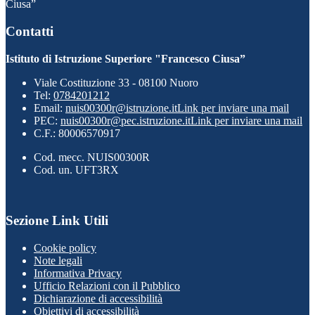
Ciusa”
Contatti
Istituto di Istruzione Superiore "Francesco Ciusa”
Viale Costituzione 33 - 08100 Nuoro
Tel:
0784201212
Email:
nuis00300r@istruzione.it
Link per inviare una mail
PEC:
nuis00300r@pec.istruzione.it
Link per inviare una mail
C.F.: 80006570917
Cod. mecc. NUIS00300R
Cod. un. UFT3RX
Sezione Link Utili
Cookie policy
Note legali
Informativa Privacy
Ufficio Relazioni con il Pubblico
Dichiarazione di accessibilità
Obiettivi di accessibilità