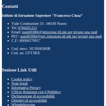
Contatti
Istituto di Istruzione Superiore "Francesco Ciusa”
Viale Costituzione 33 - 08100 Nuoro
Tel:
0784201212
Email:
nuis00300r@istruzione.it
Link per inviare una mail
PEC:
nuis00300r@pec.istruzione.it
Link per inviare una mail
C.F.: 80006570917
Cod. mecc. NUIS00300R
Cod. un. UFT3RX
Sezione Link Utili
Cookie policy
Note legali
Informativa Privacy
Ufficio Relazioni con il Pubblico
Dichiarazione di accessibilità
Obiettivi di accessibilità
Whistleblowing