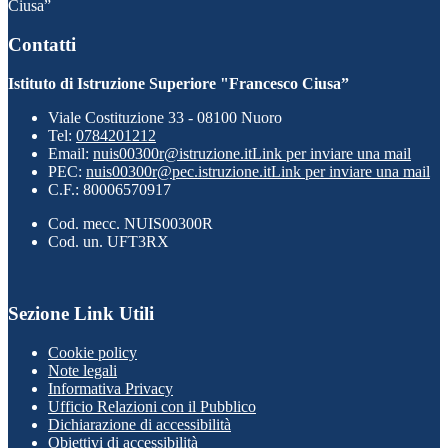
Ciusa”
Contatti
Istituto di Istruzione Superiore "Francesco Ciusa”
Viale Costituzione 33 - 08100 Nuoro
Tel:
0784201212
Email:
nuis00300r@istruzione.it
Link per inviare una mail
PEC:
nuis00300r@pec.istruzione.it
Link per inviare una mail
C.F.: 80006570917
Cod. mecc. NUIS00300R
Cod. un. UFT3RX
Sezione Link Utili
Cookie policy
Note legali
Informativa Privacy
Ufficio Relazioni con il Pubblico
Dichiarazione di accessibilità
Obiettivi di accessibilità