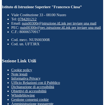
Istituto di Istruzione Superiore "Francesco Ciusa”
Viale Costituzione 33 - 08100 Nuoro
Tel:
0784201212
Email:
nuis00300r@istruzione.it
Link per inviare una mail
PEC:
nuis00300r@pec.istruzione.it
Link per inviare una mail
C.F.: 80006570917
Cod. mecc. NUIS00300R
Cod. un. UFT3RX
Sezione Link Utili
Cookie policy
Note legali
Informativa Privacy
Ufficio Relazioni con il Pubblico
Dichiarazione di accessibilità
Obiettivi di accessibilità
Whistleblowing
Gestione consensi cookie
Amministrazione trasparente