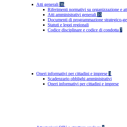
Atti generali
36
Riferimenti normativi su organizzazione e at
Atti amministrativi generali
10
Documenti di programmazione strategico-ge
Statuti e leggi regionali
Codice disciplinare e codice di condotta
7
Oneri informativi per cittadini e imprese
3
Scadenzario obblighi amministrativi
Oneri informativi per cittadini e imprese