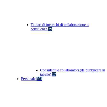
Titolari di incarichi di collaborazione o
consulenza
39
Consulenti e collaboratori (da pubblicare in
tabelle)
17
Personale
391