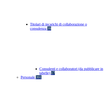
Titolari di incarichi di collaborazione o
consulenza
39
Consulenti e collaboratori (da pubblicare in
tabelle)
17
Personale
391