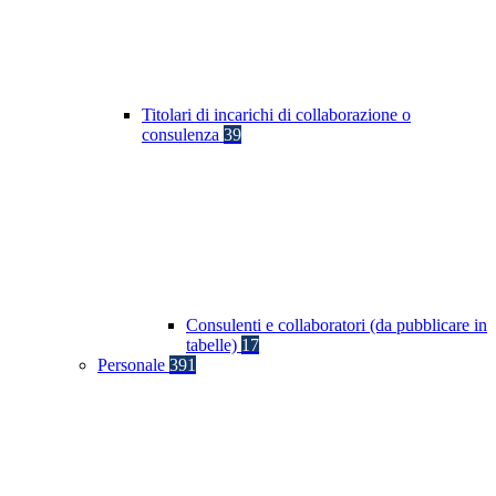
Titolari di incarichi di collaborazione o
consulenza
39
Consulenti e collaboratori (da pubblicare in
tabelle)
17
Personale
391