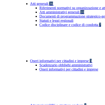
Atti generali
36
Riferimenti normativi su organizzazione e at
Atti amministrativi generali
10
Documenti di programmazione strategico-ge
Statuti e leggi regionali
Codice disciplinare e codice di condotta
7
Oneri informativi per cittadini e imprese
3
Scadenzario obblighi amministrativi
Oneri informativi per cittadini e imprese