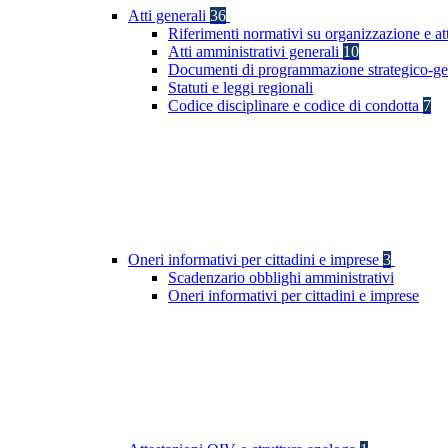
Atti generali
36
Riferimenti normativi su organizzazione e at
Atti amministrativi generali
10
Documenti di programmazione strategico-ge
Statuti e leggi regionali
Codice disciplinare e codice di condotta
7
Oneri informativi per cittadini e imprese
3
Scadenzario obblighi amministrativi
Oneri informativi per cittadini e imprese